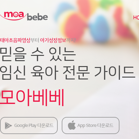
H
태아초음파영상
부터
아기성장정보
까지!
믿을 수 있는
임신 육아 전문 가이드
모아베베
Google Play 다운로드
App Store 다운로드